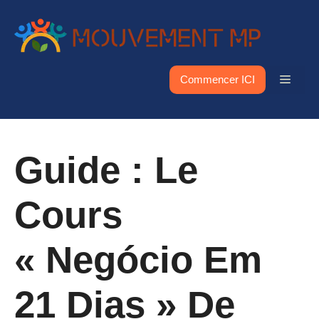
Aller
au
contenu
Menu
Commencer ICI
Guide : Le
Cours
« Negócio Em
21 Dias » De