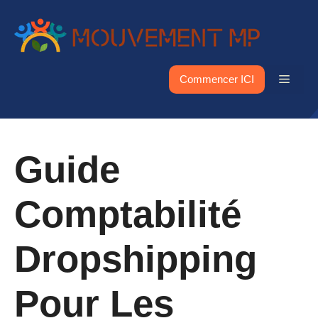
Aller
au
contenu
Menu
Commencer ICI
Guide
Comptabilité
Dropshipping
Pour Les