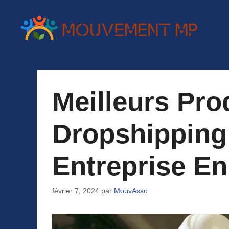
Aller
au
contenu
Meilleurs Pro
Dropshipping
Entreprise En
février 7, 2024
par
MouvAsso