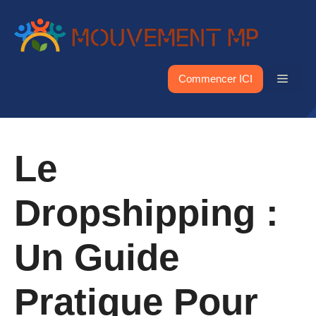
Aller
au
contenu
Menu
Commencer ICI
Le
Dropshipping :
Un Guide
Pratique Pour