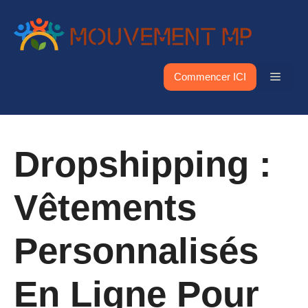
Aller
au
contenu
Menu
Commencer ICI
Dropshipping :
Vêtements
Personnalisés
En Ligne Pour